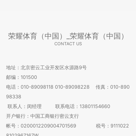
荣耀体育（中国）_荣耀体育（中国）
CONTACT US
地址：北京密云工业开发区水源路9号
邮编：101500
电话：
010-89098118
010-89098228
传真：010-890
98338
联系人：闵经理 联系电话：13801154660
开户银行：中国工商银行密云支行
帐号：0200012209004701569 税号：9111022
8102967167W