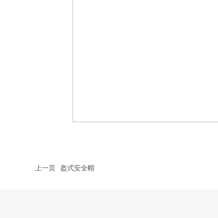
上一页
盔式安全帽