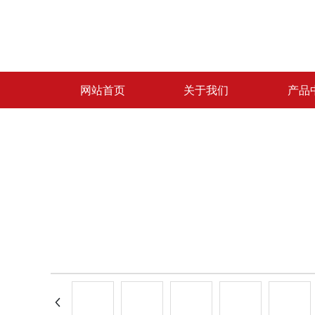
网站首页
关于我们
产品